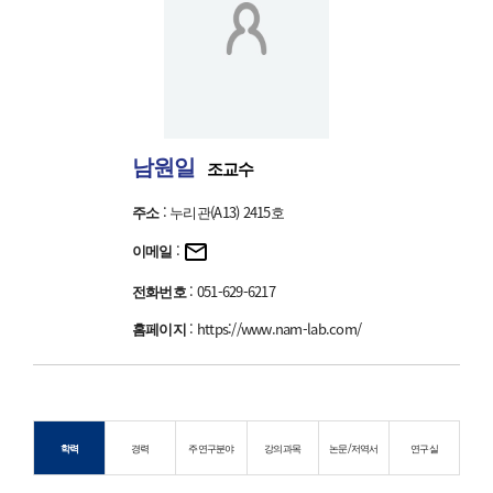
남원일
조교수
주소
: 누리관(A13) 2415호
이메일
:
전화번호
: 051-629-6217
홈페이지
:
https://www.nam-lab.com/
학력
경력
주연구분야
강의과목
논문/저역서
연구실